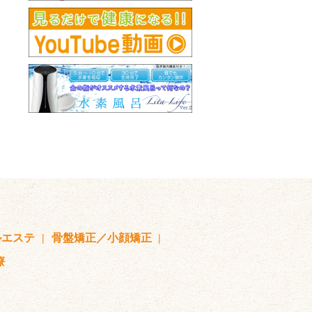
ルエステ
骨盤矯正／小顔矯正
療