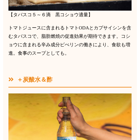
【タバスコ５～６滴 黒コショウ適量】
トマトジュースに含まれるトマト
ODA
とカプサイシンを含
むタバ
スコで、脂肪燃焼の促進効果が期待できます。
コシ
ョウに含まれる辛み成分ピぺリンの働きにより、食欲も増
進。
食事のスープとしても。
＋炭酸水＆酢