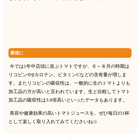
最後に
今では
1
年中店頭に並ぶトマトですが、６～
８月の時期は
リコピンやβカロテン、ビタミン
C
などの含有量が増
しま
す。またリコピンの吸収性は、
一般的に生のトマトよりも
加工品の方が高いと言われています。
生と比較してトマト
加工品の吸収性は
3.
8
倍高いといったデータ
もあります。
美容や健康効果の高いトマトジュースを、ぜひ毎日の
1
杯
として楽
しく取り入れてみてくださいね☆