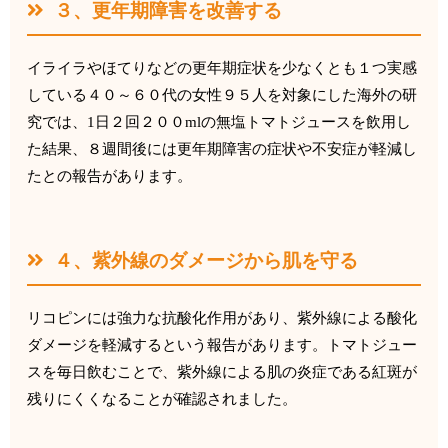
３、更年期障害を改善する
イライラやほてりなどの更年期症状を少なくとも１つ実感
している
４０～６０代の女性９５人を対象にした海外の研
究では、
1
日２回
２００
ml
の無塩トマトジュースを飲用し
た結果、
８週間後には更年期障害の症状や不安症が軽減し
たとの報告があり
ます。
４、紫外線のダメージから肌を守る
リコピンには強力な抗酸化作用があり、
紫外線による酸化
ダメージを軽減するという報告があります。
トマトジュー
スを毎日飲むことで、
紫外線による肌の炎症である紅斑が
残りにくくなることが確認され
ました。