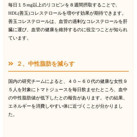
毎日１５
mg
以上のリコピンを８週間摂取することで、
HDL(
善
玉
)
コレステロールを増やす効果が期待できます。
善玉コレステロールは、
血管の過剰なコレステロールを肝
臓に運び、
血管の健康を維持するのに役立つことが知られ
ています。
２、中性脂肪を減らす
国内の研究チームによると、４０～
６０代の健康な女性９
５人を対象にトマトジュースを毎日飲ませた
ところ、血中
の中性脂肪値が低下したとの報告があります。
その結果、
エネルギーを消費しやすい体に近づくことが分かりまし
た。