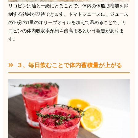
リコピンは油と一緒にとることで、
体内の体脂肪増加を抑
制する効果が期待できます。
トマトジュースに、ジュース
の
10
分の
1
量のオリーブオイルを加
えて温めることで、
リ
コピンの体内吸収率が約４倍高まるという報告がありま
す。
３、毎日飲むことで体内蓄積量が上がる