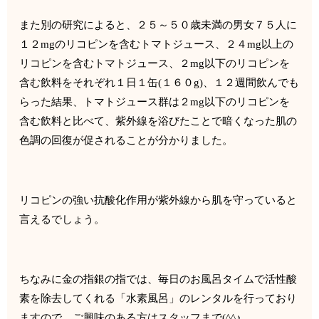
また別の研究によると、２５～５０歳未満の男女７５人に
１２
mg
のリコピンを含むトマトジュース、２４
mg
以上の
リコピンを含む
トマトジュース、２
mg
以下のリコピンを
含む飲料をそれぞれ１日
１缶
(
１６０
g
)
、１２週間飲んでも
らった結果、
トマトジュース群は２
mg
以下のリコピンを
含む飲料と比べて、
紫外線を浴びたことで暗くなった肌の
色調の回復が促されることが
分かりました。
リコピンの強い抗酸化作用が紫外線から肌を守っていると
言えるで
しょう。
ちなみに金の指銀の指では、
毎日のお風呂タイムで活性酸
素を除去してくれる「水素風呂」
のレンタルを行っており
ますので、ご興味のある方はスタッフまで
(^^
♪