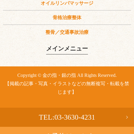
オイルリンパマッサージ
骨格治療整体
整骨／交通事故治療
メインメニュー
Copyright © 金の指・銀の指 All Rights Reserved.
【掲載の記事・写真・イラストなどの無断複写・転載を禁
じます】
TEL:03-3630-4231