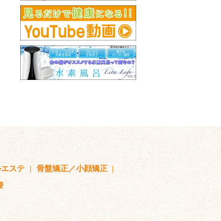
ルエステ
骨盤矯正／小顔矯正
療