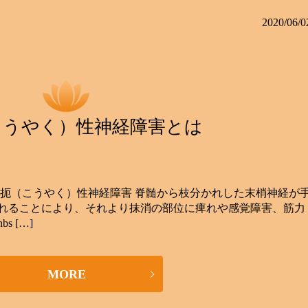
2020/06/0
こうやく）性神経障害とは
絞扼（こうやく）性神経障害 脊髄から枝分かれした末梢神経が
れることにより、それより抹消の部位に痺れや感覚障害、筋力
 […]
MORE