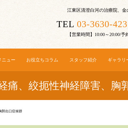
江東区清澄白河の治療院、金
TEL
03-3630-423
【営業時間】10:00～20:00
メニュー
お役立ちコラム
スタッフ紹介
ギャラリ
経痛、絞扼性神経障害、胸
胸郭出口症候群